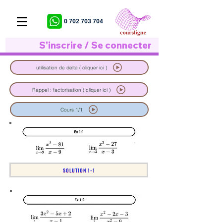
0 702 703 704
S'inscrire / Se connecter
utilisation de delta ( cliquer ici )
Rappel : factorisation ( cliquer ici )
Cours 1/1
SOLUTION 1-1