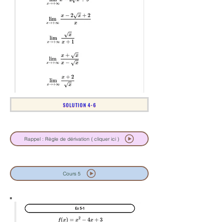
SOLUTION 4-6
Rappel : Règle de dérivation ( cliquer ici )
Cours 5