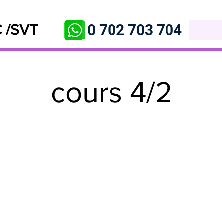
0 702 703 704
 /SVT
cours 4/2