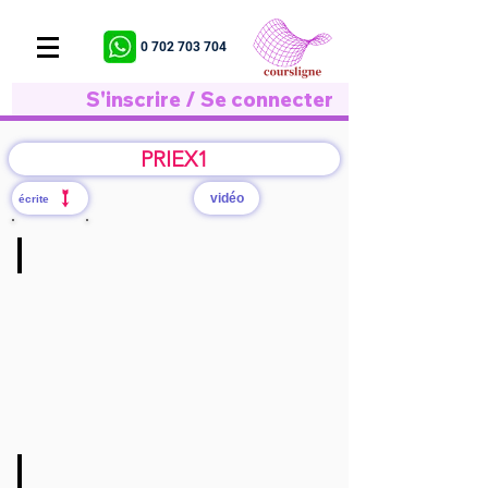
0 702 703 704
S'inscrire / Se connecter
PRIEX1
vidéo
écrite
Q1