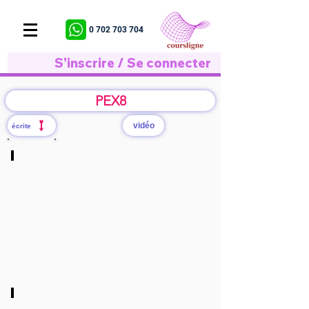
0 702 703 704
S'inscrire / Se connecter
PEX8
vidéo
écrite
A