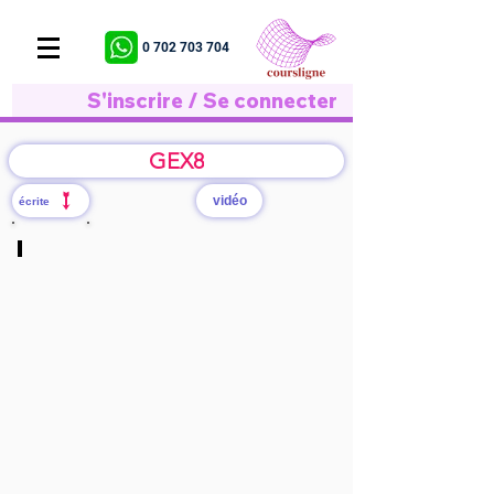
0 702 703 704
S'inscrire / Se connecter
GEX8
vidéo
écrite
S