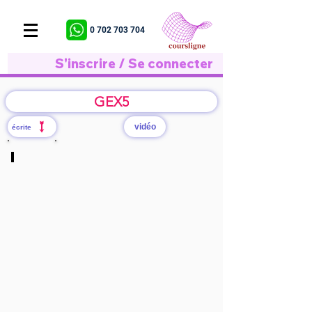
0 702 703 704
S'inscrire / Se connecter
GEX5
vidéo
écrite
S