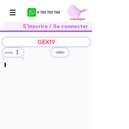
0 702 703 704
S'inscrire / Se connecter
GEX19
vidéo
écrite
SOLUTION