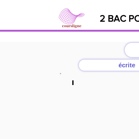
2 BAC PC
écrite
Q/a
cliquer
ici