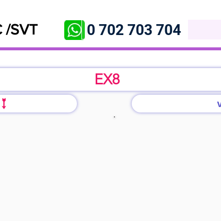
0 702 703 704
 /SVT
EX8