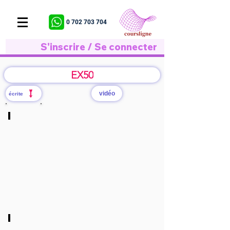
0 702 703 704
S'inscrire / Se connecter
EX50
vidéo
écrite
Q/1
cliquer
ici
Q/2:a