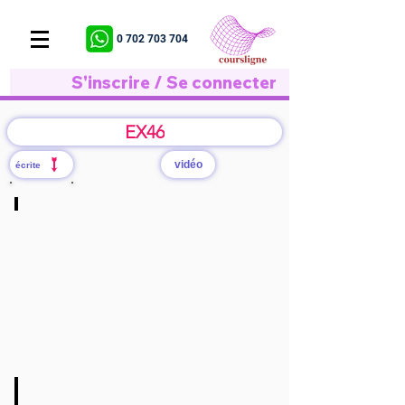
0 702 703 704
S'inscrire / Se connecter
EX46
vidéo
écrite
Q1:a