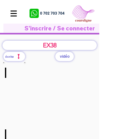
0 702 703 704
S'inscrire / Se connecter
EX38
vidéo
écrite
Q/a
cliquer
ici