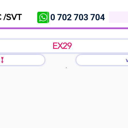
0 702 703 704
 /SVT
EX29