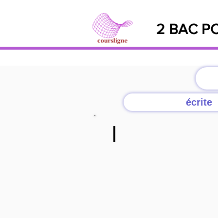
2 BAC PC
écrite
Q/a
cliquer
ici