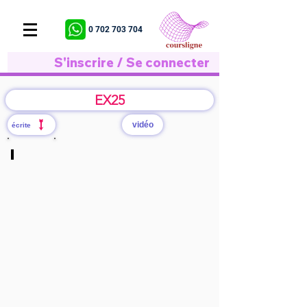
0 702 703 704
S'inscrire / Se connecter
EX25
vidéo
écrite
cliquer ici