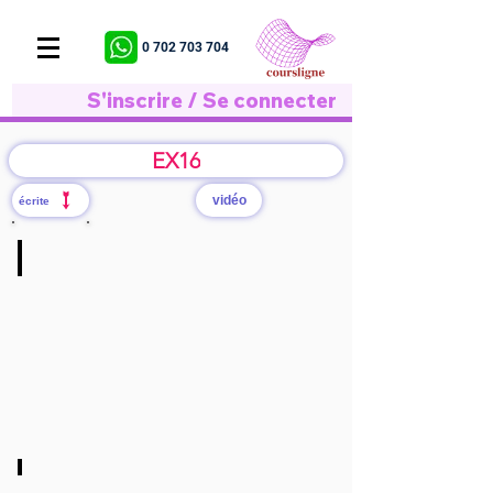
0 702 703 704
S'inscrire / Se connecter
EX16
vidéo
écrite
Q/a
cliquer
ici