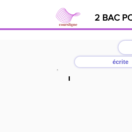
2 BAC PC
écrite
Q/a
cliquer
ici