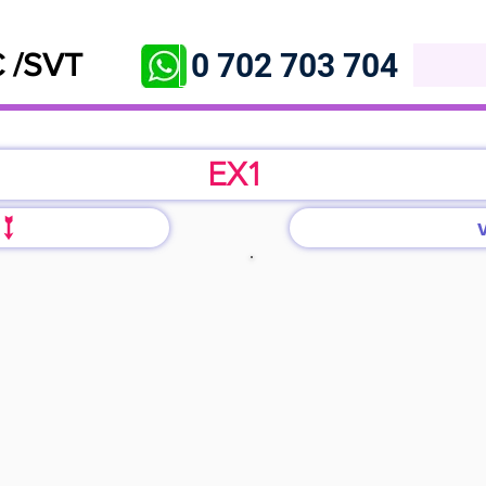
0 702 703 704
 /SVT
EX1