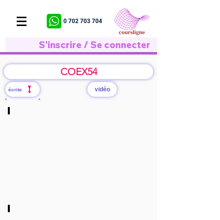
0 702 703 704
S'inscrire / Se connecter
COEX54
vidéo
écrite
S1