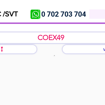
0 702 703 704
 /SVT
COEX49