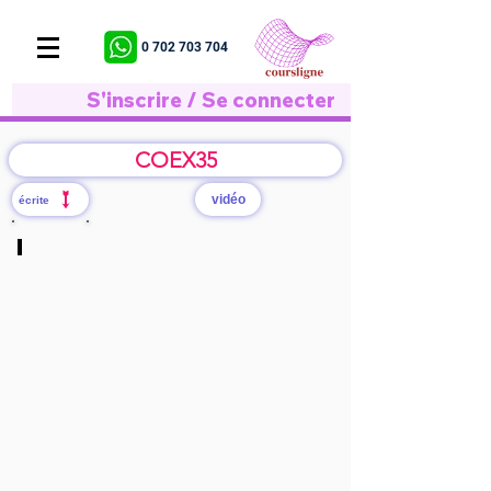
0 702 703 704
S'inscrire / Se connecter
COEX35
vidéo
écrite
S