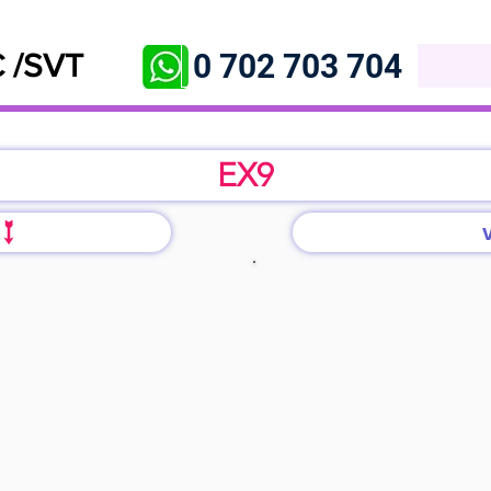
0 702 703 704
 /SVT
EX9