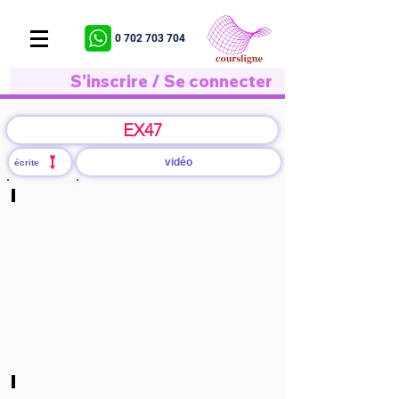
0 702 703 704
S'inscrire / Se connecter
EX47
vidéo
écrite
Q/1