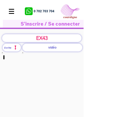
0 702 703 704
S'inscrire / Se connecter
EX43
vidéo
écrite
Solution