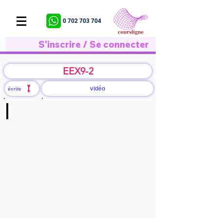
0 702 703 704
S'inscrire / Se connecter
EEX9-2
vidéo
écrite
S