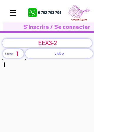
0 702 703 704
S'inscrire / Se connecter
EEX3-2
vidéo
écrite
S