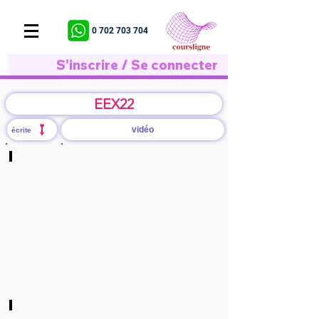
0 702 703 704
S'inscrire / Se connecter
EEX22
vidéo
écrite
S1