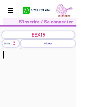
0 702 703 704
S'inscrire / Se connecter
EEX15
vidéo
écrite
S