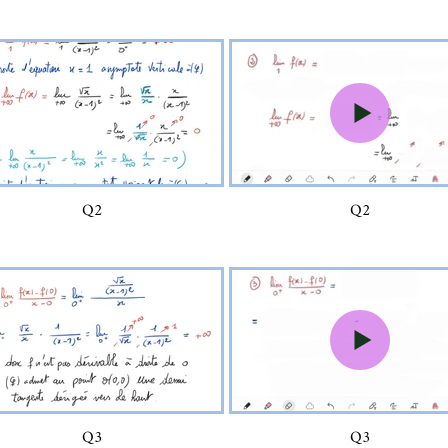
Q2
Q2
Q3
Q3