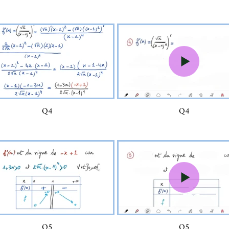
Q4
Q4
Q5
Q5