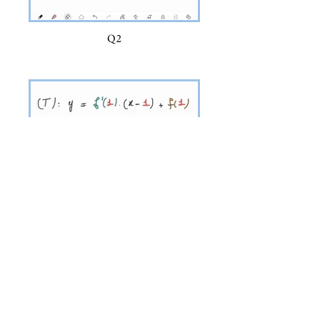
Q2
Q3