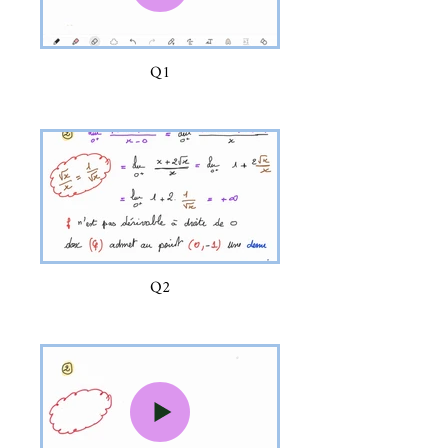
Q1
Q2