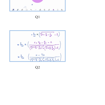
Q1
Q2