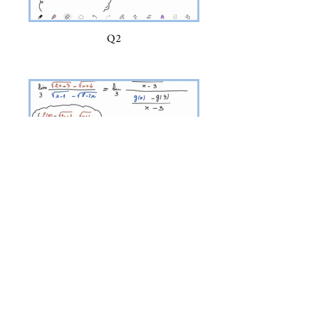
Q2
Q3