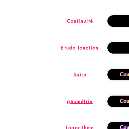
Continuité
Etude fonction
Cour
Suite
Cour
géométrie
Cour
Logarithme