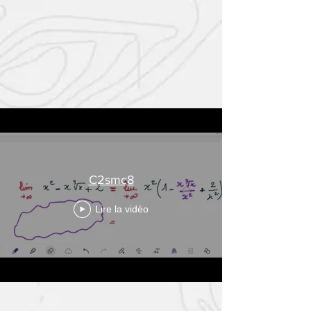
C2smc8
Lire la vidéo